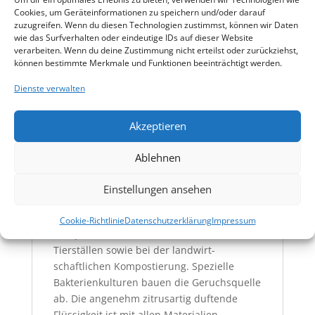
Cookies, um Geräteinformationen zu speichern und/oder darauf
zuzugreifen. Wenn du diesen Technologien zustimmst, können wir Daten
wie das Surfverhalten oder eindeutige IDs auf dieser Website
HÄNDLER FINDEN
verarbeiten. Wenn du deine Zustimmung nicht erteilst oder zurückziehst,
können bestimmte Merkmale und Funktionen beeinträchtigt werden.
PRODUKTINFORMATION
Dienste verwalten
ANWENDUNG
Akzeptieren
Bio Elite Feine Frische
Ablehnen
Bio Elite Feine Frische ist ein
umweltfreundliches Konzentrat zur
Einstellungen ansehen
Geruchsverbesserung im Haushalt (z.B.
Mülltonne, Toilette), im Garten (z. B.
Cookie-Richtlinie
Datenschutzerklärung
Impressum
Komposthaufen), im Haustierbereich und in
Tier­ställen sowie bei der landwirt­
schaftlichen Kompostierung. Spezielle
Bakterienkulturen bauen die Geruchsquelle
ab. Die angenehm zitrusartig duftende
Flüssigkeit ist mit allen Materialien